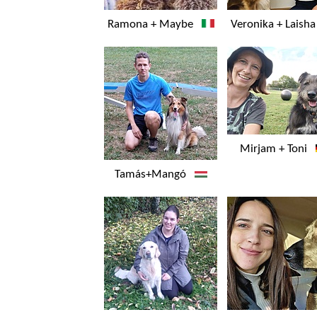
Ramona + Maybe
Veronika + Lais
Mirjam + Toni
Tamás+Mangó