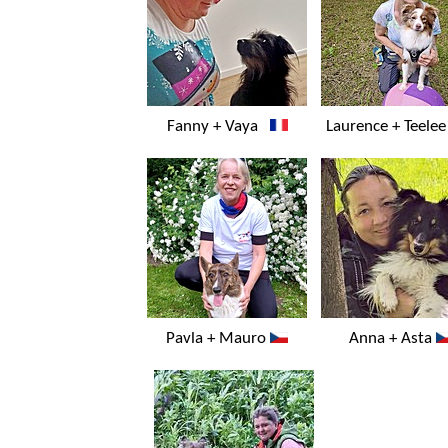
Fanny + Vaya
Laurence + Teel
Pavla + Mauro
Anna + Asta