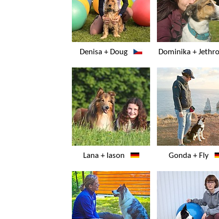
Denisa + Doug
Dominika + Jeth
Lana + Iason
Gonda + Fly