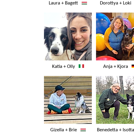
Laura + Bagett
Dorottya + Lok
Katia + Olly
Anja + Kjora
Gizella + Brie
Benedetta + Isot