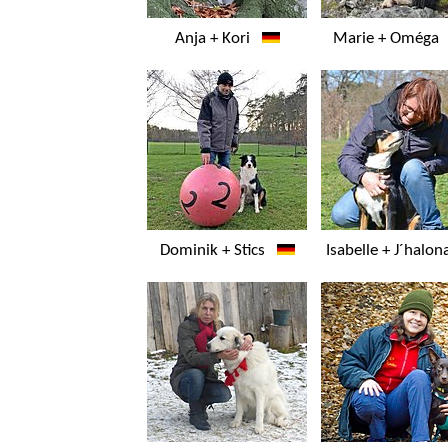
Anja + Kori
Marie + Omég
Dominik + Stics
Isabelle + J´halo