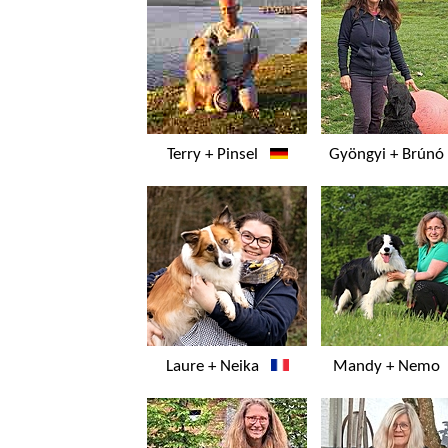
Terry + Pinsel
Gyöngyi + Brún
Laure + Neika
Mandy + Nem