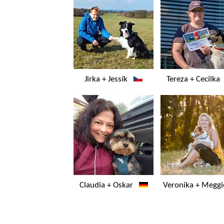
Jirka + Jessík
Tereza + Cecilk
Claudia + Oskar
Veronika + Megg