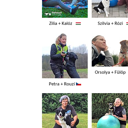
Zilia + Kalóz
Szilvia + Rózi
Orsolya + Fülö
Petra + Rouzí