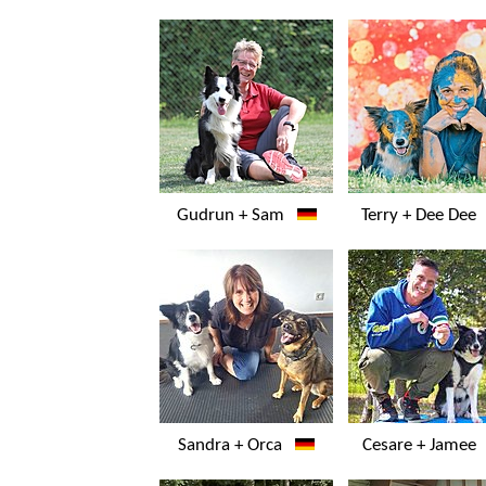
Gudrun + Sam
Terry + Dee De
Sandra + Orca
Cesare + Jame