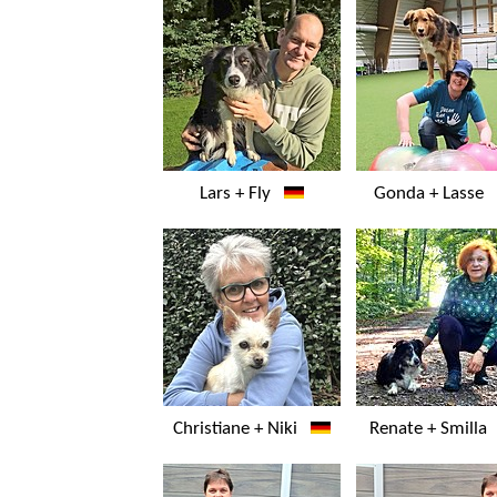
Lars + Fly
Gonda + Lasse
Christiane + Niki
Renate + Smill