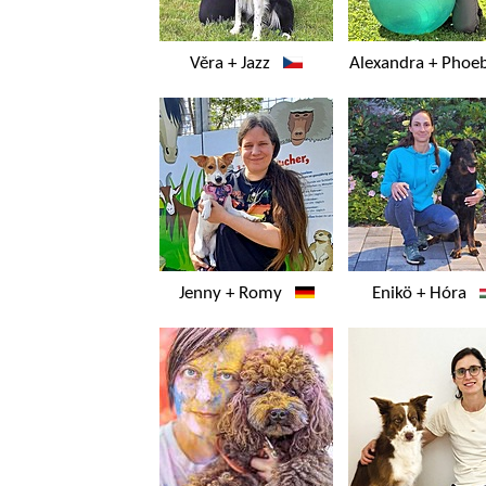
Věra + Jazz
Alexandra + Phoe
Jenny + Romy
Enikö + Hóra